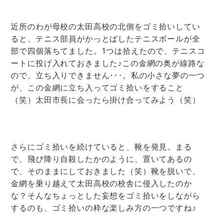
近所のわが母校の太田高校の北側をゴミ拾いしてい
ると、テニス部員がかっとばしたテニスボールが全
部で四個落ちてました。1つは拾えたので、テニスコ
ートに投げ入れておきました♪この金網の奥が線路な
ので、立ち入りできません･･･。私の小さな夢の一つ
が、この金網に立ち入ってゴミ拾いをすること
（笑）太田市長に会ったら掛け合ってみよう（笑）
さらにゴミ拾いを続けていると、靴を発見。まる
で、飛び降り自殺したかのように、置いてあるの
で、そのままにしておきました（笑）靴を脱いで、
金網を乗り越えて太田高校の校舎に侵入したのか
な？そんなちょっとした妄想をゴミ拾いをしながら
するのも、ゴミ拾いの粋な楽しみ方の一つですね♪