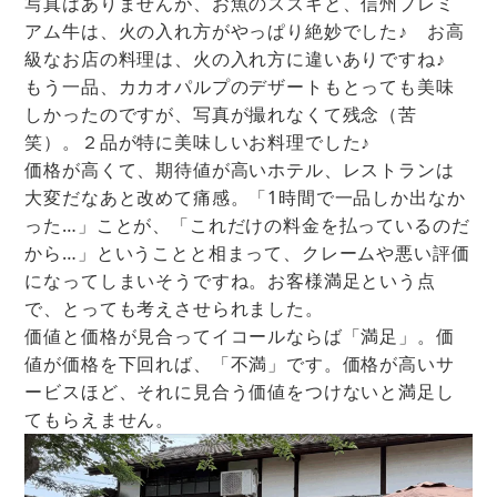
写真はありませんが、お魚のスズキと、信州プレミ
アム牛は、火の入れ方がやっぱり絶妙でした♪ お高
級なお店の料理は、火の入れ方に違いありですね♪
もう一品、カカオパルプのデザートもとっても美味
しかったのですが、写真が撮れなくて残念（苦
笑）。２品が特に美味しいお料理でした♪
価格が高くて、期待値が高いホテル、レストランは
大変だなあと改めて痛感。「1時間で一品しか出なか
った…」ことが、「これだけの料金を払っているのだ
から…」ということと相まって、クレームや悪い評価
になってしまいそうですね。お客様満足という点
で、とっても考えさせられました。
価値と価格が見合ってイコールならば「満足」。価
値が価格を下回れば、「不満」です。価格が高いサ
ービスほど、それに見合う価値をつけないと満足し
てもらえません。