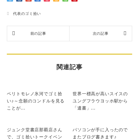
代表のゴミ拾い
関連記事
ペリトモレノ氷河でゴミ拾
世界一標高が高いスイスの
い♪～念願のコンドルを見る
ユングフラウヨッホ駅から
ことが...
「遺書」...
ジュンク堂書店那覇店さん
パソコンが手に入ったので
で、ゴミ拾いトークイベン
またブログ書きます♪