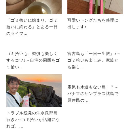
「ゴミ拾いに始まり、ゴミ
可愛いトングたちを修理に
拾いに終わる」とある一日
出します♪
のライフ...
ゴミ拾いも、習慣も楽しく
宮古島も「一日一生旅」♪～
するコツ♪～自宅の周囲をゴ
ゴミ拾いも楽しみ、家族と
ミ拾い...
も楽し...
電気も水道もない島！？～
パナマのサンブラス諸島で
原住民の...
トラブル続発の沖永良部島
行き♪～ゴミ拾いが話題にな
れば、...