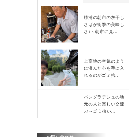
勝浦の朝市の灰干し
さばが衝撃の美味し
さ♪～朝市に見...
上高地の空気のよう
に澄んだ心を手に入
れるのがゴミ拾...
バングラデシュの地
元の人と楽しい交流
♪♪～ゴミ拾い...
お問い合わせ