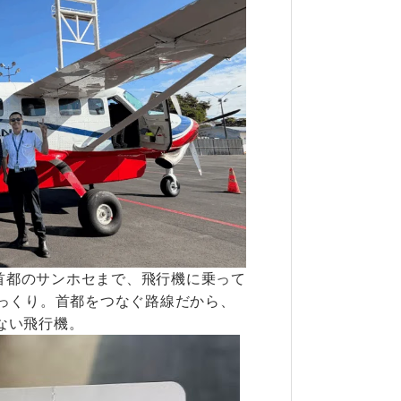
首都のサンホセまで、飛行機に乗って
びっくり。首都をつなぐ路線だから、
ない飛行機。