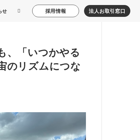
採用情報
法人お取引窓口
らせ
も、「いつかやる
宙のリズムにつな