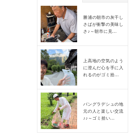
勝浦の朝市の灰干し
さばが衝撃の美味し
さ♪～朝市に見...
上高地の空気のよう
に澄んだ心を手に入
れるのがゴミ拾...
バングラデシュの地
元の人と楽しい交流
♪♪～ゴミ拾い...