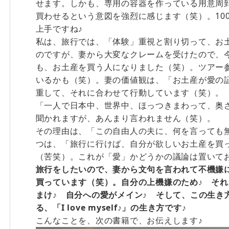
せます。しかも、専用の容器を作っている用意周
買わせるという意図を強烈に感じます（笑）。10
上手ですね♪
私は、旅行では、「体験」重視と割り切って、お
のですが、妻から大変なクレームを受けたので、
も、お土産を買う人になりました（笑）。ツアー
いるかも（笑）。
妻の価値観は、「お土産が愛の
重して、それに合わせて行動しています（笑）。
「一人で日本中、世界中、ほっつきまわって、奥
聞かれますが、あんまり言われません（笑）。
その理由は、「この自由人の夫に、何を言っても
つは、「旅行に行けば、自分が欲しいお土産を買
（苦笑）。これが「愛」かどうかの議論は置いて
旅行をしたいので、妻から文句を言われて不機嫌
買っています（笑）。自分の上機嫌のため♪ それ
まけ♪ 自分への愛がメイン♪ そして、この生き
る、「I love myself♪」の生き方です♪
こんなことを、次の書籍で、お伝えします♪