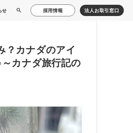
採用情報
法人お取引窓口
らせ
み？カナダのアイ
♪～カナダ旅行記の