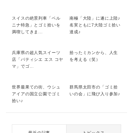
スイスの絶景列車「ベル
南極「大陸」に遂に上陸♪
ニナ特急」とゴミ拾いを
名実ともに7大陸ゴミ拾い
満喫してきま...
達成♪
兵庫県の超人気スイーツ
拾ったミカンから、人生
店「パティシエ エス コヤ
を考える（笑）
マ」でゴ...
世界最果ての街、ウシュ
群馬県太田市の「ゴミ拾
アイアの国立公園でゴミ
いの会」に飛び入り参加♪
拾い♪
最近の記事
トピックス