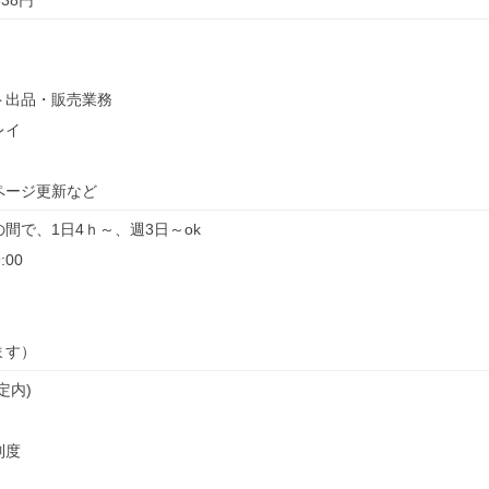
338円
ト出品・販売業務
レイ
ページ更新など
0の間で、1日4ｈ～、週3日～ok
:00
ます）
定内)
制度