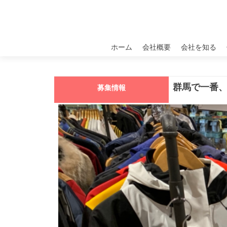
コ
ホーム
会社概要
会社を知る
ン
テ
ン
ツ
群馬で一番
募集情報
へ
ス
キ
ッ
プ