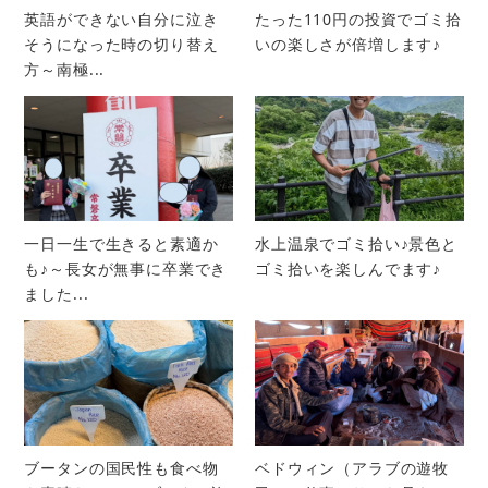
英語ができない自分に泣き
たった110円の投資でゴミ拾
そうになった時の切り替え
いの楽しさが倍増します♪
方～南極...
一日一生で生きると素適か
水上温泉でゴミ拾い♪景色と
も♪～長女が無事に卒業でき
ゴミ拾いを楽しんでます♪
ました...
ブータンの国民性も食べ物
ベドウィン（アラブの遊牧