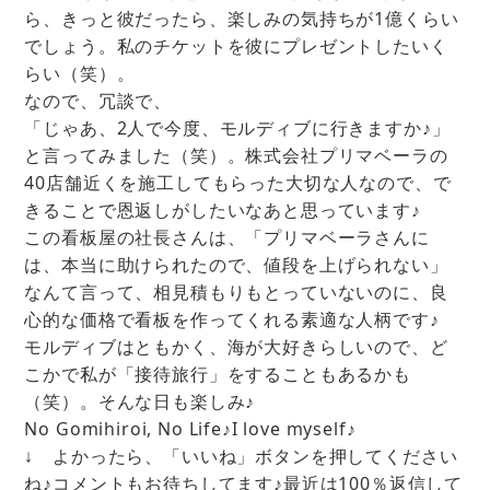
ら、きっと彼だったら、楽しみの気持ちが1億くらい
でしょう。私のチケットを彼にプレゼントしたいく
らい（笑）。
なので、冗談で、
「じゃあ、2人で今度、モルディブに行きますか♪」
と言ってみました（笑）。株式会社プリマベーラの
40店舗近くを施工してもらった大切な人なので、で
きることで恩返しがしたいなあと思っています♪
この看板屋の社長さんは、「プリマベーラさんに
は、本当に助けられたので、値段を上げられない」
なんて言って、相見積もりもとっていないのに、良
心的な価格で看板を作ってくれる素適な人柄です♪
モルディブはともかく、海が大好きらしいので、ど
こかで私が「接待旅行」をすることもあるかも
（笑）。そんな日も楽しみ♪
No Gomihiroi, No Life♪I love myself♪
↓ よかったら、「いいね」ボタンを押してください
ね♪コメントもお待ちしてます♪最近は100％返信して