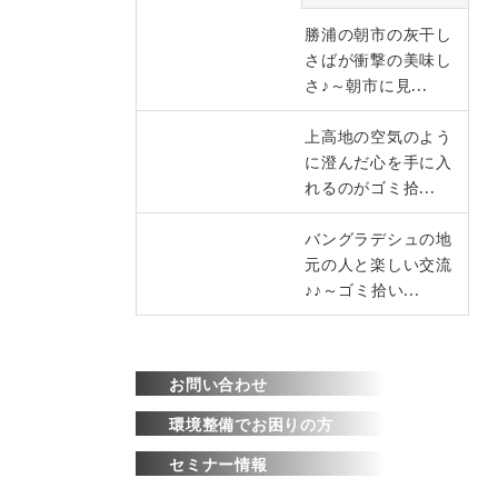
勝浦の朝市の灰干し
さばが衝撃の美味し
さ♪～朝市に見...
上高地の空気のよう
に澄んだ心を手に入
れるのがゴミ拾...
バングラデシュの地
元の人と楽しい交流
♪♪～ゴミ拾い...
お問い合わせ
環境整備でお困りの方
セミナー情報