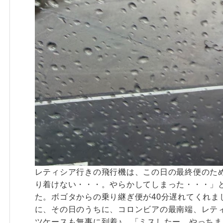
レティシア行きの飛行機は、この日の最終便のた
り着けない・・・。やらかしてしまった・・・」
た。ボゴタからの乗り継ぎ便が40分遅れてくれま
に、その日のうちに、コロンビアの最南端、レテ
ツケースも無事に到着♪ 「ミスしたー、やっち