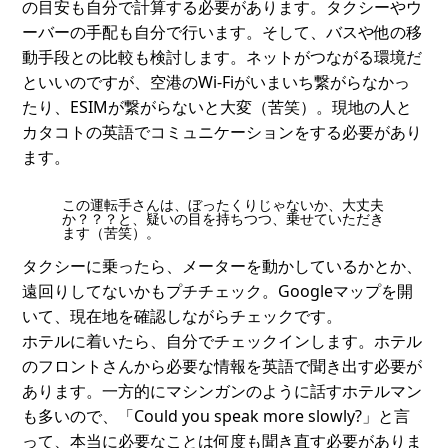
の目安も自分で計算する必要があります。タクシーやウ
ーバーの手配も自分で行います。そして、バスや他の移
動手段との比較も検討します。ネットがつながる環境だ
といいのですが、空港のWi-Fiがいまいち繋がらなかっ
たり、ESIMが繋がらないと大変（苦笑）。現地の人と
カタコトの英語でコミュニケーションをする必要があり
ます。
この運転手さんは、ぼったくりじゃないか、大丈夫
か？？？と、疑いの目を持ちつつ、乗せていただき
ます（苦笑）。
タクシーに乗ったら、メーターを動かしているかとか、
遠回りしてないかもプチチェック。Googleマップを開
いて、現在地を確認しながらチェックです。
ホテルに着いたら、自分でチェックインします。ホテル
のフロントさんから必要な情報を英語で聞き出す必要が
あります。一方的にマシンガンのように話すホテルマン
も多いので、「Could you speak more slowly?」と言
って、本当に必要なことは何度も聞き直す必要がありま