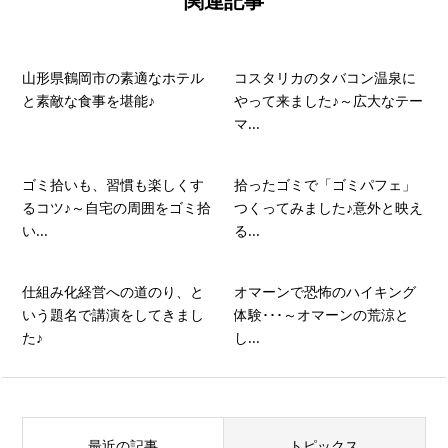
関連記事
山形県鶴岡市の素適なホテル
コスタリカのタバコン温泉に
と素敵な食事を堪能♪
やって来ました♪～広大なテー
マ...
ゴミ拾いも、習慣も楽しくす
拾ったゴミで「ゴミパフェ」
るコツ♪～自宅の周囲をゴミ拾
つくってみました♪意外と映え
い...
る...
仕組み化経営への道のり、と
オマーンで恐怖のハイキング
いう題名で講演をしてきまし
体験･･･～オマーンの荒涼と
た♪
し...
最近の記事
トピックス