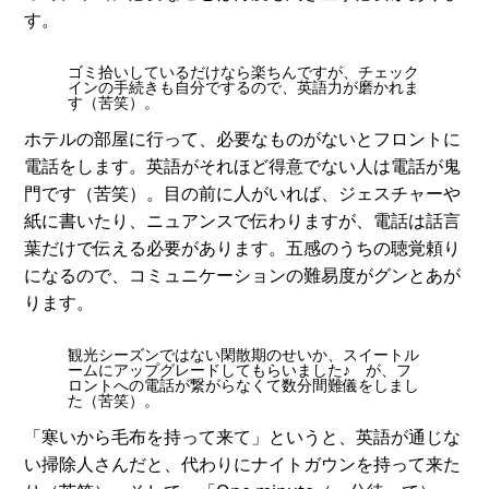
す。
ゴミ拾いしているだけなら楽ちんですが、チェック
インの手続きも自分でするので、英語力が磨かれま
す（苦笑）。
ホテルの部屋に行って、必要なものがないとフロントに
電話をします。英語がそれほど得意でない人は電話が鬼
門です（苦笑）。目の前に人がいれば、ジェスチャーや
紙に書いたり、ニュアンスで伝わりますが、電話は話言
葉だけで伝える必要があります。五感のうちの聴覚頼り
になるので、コミュニケーションの難易度がグンとあが
ります。
観光シーズンではない閑散期のせいか、スイートル
ームにアップグレードしてもらいました♪ が、フ
ロントへの電話が繋がらなくて数分間難儀をしまし
た（苦笑）。
「寒いから毛布を持って来て」というと、英語が通じな
い掃除人さんだと、代わりにナイトガウンを持って来た