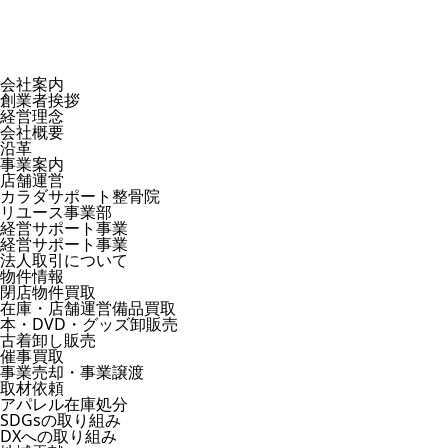
会社案内
創業者挨拶
経営理念
会社概要
沿革
事業案内
店舗運営
カラダサポート整骨院
リユース事業部
経営サポート事業
経営サポート事業
法人取引について
物件情報
閉店物件買取
在庫・店舗運営備品買取
本・DVD・グッズ卸販売
古着卸し販売
催事買取
事業売却・事業譲渡
取材依頼
アパレル在庫処分
SDGsの取り組み
DXへの取り組み