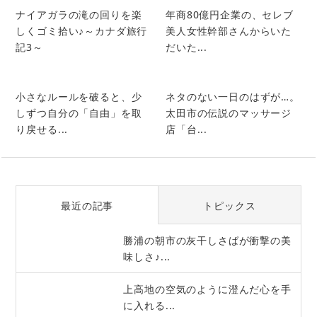
ナイアガラの滝の回りを楽
年商80億円企業の、セレブ
しくゴミ拾い♪～カナダ旅行
美人女性幹部さんからいた
記3～
だいた...
小さなルールを破ると、少
ネタのない一日のはずが…。
しずつ自分の「自由」を取
太田市の伝説のマッサージ
り戻せる...
店「台...
最近の記事
トピックス
勝浦の朝市の灰干しさばが衝撃の美
味しさ♪...
上高地の空気のように澄んだ心を手
に入れる...