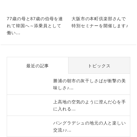
77歳の母と87歳の伯母を連
大阪市の本町倶楽部さんで
れて韓国へ～添乗員として
特別セミナーを開催します♪
働い...
最近の記事
トピックス
勝浦の朝市の灰干しさばが衝撃の美
味しさ♪...
上高地の空気のように澄んだ心を手
に入れる...
バングラデシュの地元の人と楽しい
交流♪♪...