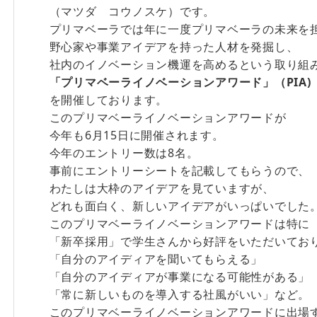
（マツダ コウノスケ）です。
プリマベーラでは年に一度プリマベーラの未来を
野心家や事業アイデアを持った人材を発掘し、
社内のイノベーション機運を高めるという取り組
「プリマベーライノベーションアワード」（PIA)
を開催しております。
このプリマベーライノベーションアワードが
今年も6月15日に開催されます。
今年のエントリー数は8名。
事前にエントリーシートを記載してもらうので、
わたしは大枠のアイデアを見ていますが、
どれも面白く、新しいアイデアがいっぱいでした
このプリマベーライノベーションアワードは特に
「新卒採用」で学生さんから好評をいただいてお
「自分のアイディアを聞いてもらえる」
「自分のアイディアが事業になる可能性がある」
「常に新しいものを導入する社風がいい」など。
このプリマベーライノベーションアワードに出場