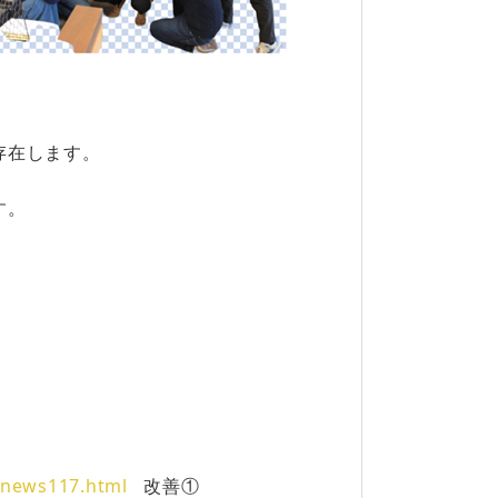
、
存在します。
す。
。
9/news117.html
改善①