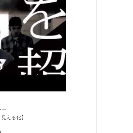
ナー
き見える化】
）