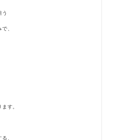
担う
みで、
。
ります。
する、