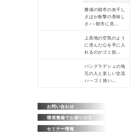
勝浦の朝市の灰干し
さばが衝撃の美味し
さ♪～朝市に見...
上高地の空気のよう
に澄んだ心を手に入
れるのがゴミ拾...
バングラデシュの地
元の人と楽しい交流
♪♪～ゴミ拾い...
お問い合わせ
環境整備でお困りの方
セミナー情報