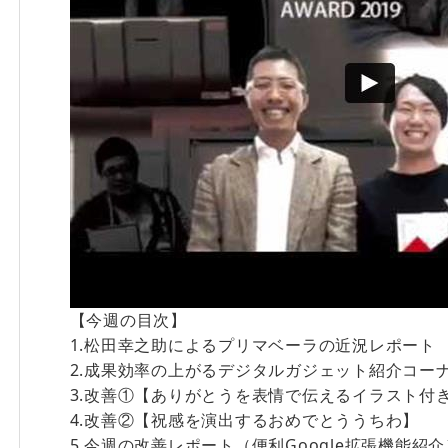
【今週の目次】
1.松田幸之助によるプリマベーラの近況レポート
2.成果効率の上がるデジタルガジェット紹介コー
3.改善①【ありがとうを表情で伝えるイラスト付
4.改善②【祝感を演出するおめでとううちわ】
5.今週の改善レポート（便利Google拡張機能紹介