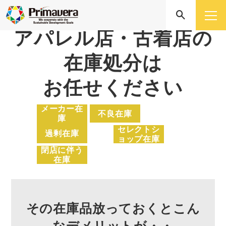
アパレル店・古着店の
在庫処分は
お任せください
メーカー在
不良在庫
庫
セレクトシ
過剰在庫
ョップ在庫
閉店に伴う
在庫
その在庫品放っておくとこん
なデメリットが・・